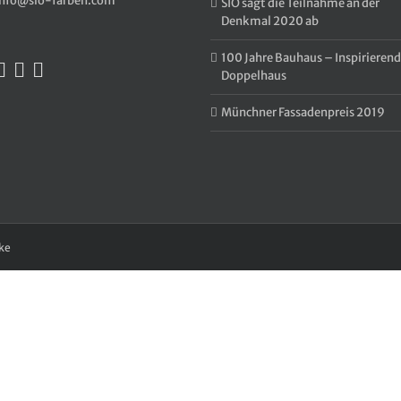
info@sio-farben.com
SIO sagt die Teilnahme an der
Denkmal 2020 ab
100 Jahre Bauhaus – Inspirierend
Doppelhaus
Münchner Fassadenpreis 2019
zke