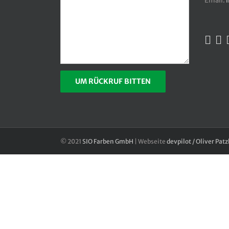
Email:
© 2021
SIO Farben GmbH
| Webseite
devpilot / Oliver Pat