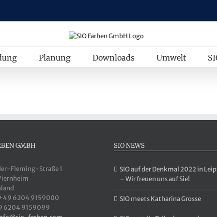
dung
Planung
Downloads
Umwelt
SI
ARBEN GMBH
SIO NEWS
er-Fleming-Straße 1
SIO auf der Denkmal 2022 in Leip
Viernheim
– Wir freuen uns auf Sie!
hland
 +49 6204 9159000
SIO meets Katharina Grosse
49 6204 9159099