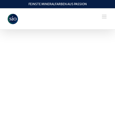
Skip
FEINSTE MINERALFARBEN AUS PASSION
to
content
View
Larger
Image