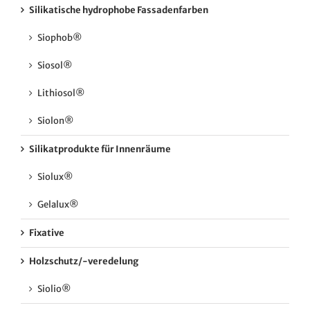
Silikatische hydrophobe Fassadenfarben
Siophob®
Siosol®
Lithiosol®
Siolon®
Silikatprodukte für Innenräume
Siolux®
Gelalux®
Fixative
Holzschutz/-veredelung
Siolio®