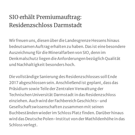
SIO erhält Premiumauftrag:
Residenzschloss Darmstadt
Wir freuen uns, diesen über die Landesgrenze Hessens hinaus
bedeutsamen Auftrag erhalten zu haben. Das ist eine besondere
Auszeichnung für die Mineralfarben von SIO, denn im
Denkmalschutz liegen die Anforderungen bezüglich Qualität
und Nachhaltigkeit besonders hoch.
Die vollständige Sanierung des Residenzschlosses soll Ende
2017 abgeschlossen sein. Anschließend ist geplant, dass das
Präsidium sowie Teile der Zentralen Verwaltung der
Technischen Universität Darmstadt in das Residenzschloss
einziehen. Auch wird der Fachbereich Geschichts- und
Gesellschaftswissenschaften zusammen mit seinen
Buchbeständen wieder im Schloss Platz finden. Darüber hinaus
wird das Deutsche Polen-Institut von der Mathildenhöhe in das
Schloss verlegt.