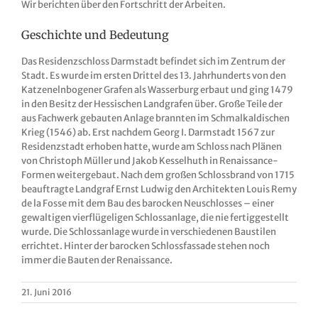
Wir berichten über den Fortschritt der Arbeiten.
Geschichte und Bedeutung
Das Residenzschloss Darmstadt befindet sich im Zentrum der
Stadt. Es wurde im ersten Drittel des 13. Jahrhunderts von den
Katzenelnbogener Grafen als Wasserburg erbaut und ging 1479
in den Besitz der Hessischen Landgrafen über. Große Teile der
aus Fachwerk gebauten Anlage brannten im Schmalkaldischen
Krieg (1546) ab. Erst nachdem Georg I. Darmstadt 1567 zur
Residenzstadt erhoben hatte, wurde am Schloss nach Plänen
von Christoph Müller und Jakob Kesselhuth in Renaissance-
Formen weitergebaut. Nach dem großen Schlossbrand von 1715
beauftragte Landgraf Ernst Ludwig den Architekten Louis Remy
de la Fosse mit dem Bau des barocken Neuschlosses – einer
gewaltigen vierflügeligen Schlossanlage, die nie fertiggestellt
wurde. Die Schlossanlage wurde in verschiedenen Baustilen
errichtet. Hinter der barocken Schlossfassade stehen noch
immer die Bauten der Renaissance.
21. Juni 2016