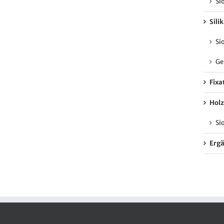
Si
Sili
Si
Ge
Fixa
Holz
Si
Erg