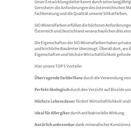
Unser Entwicklungsleiter kennt durch seine langjährig
Gernsheim die Anforderungen des österreichischen M
Fachberatung und die Qualität unserer Silikatfarben.
SIO Mineralfarben erfüllen die höchsten Anforderunge
Österreich und Deutschland veranschaulichen dies ein
Die Eigenschaften der SIO Mineralfarben haben priva
und kirchliche Bauämter überzeugt. Überall dort, wo Ä
Eigenschaften und höchste Wirtschaftlichkeit geforde
Hier unsere TOP 5 Vorteile:
Überragende Farbbrillanz
durch die Verwendung von
Perfekt ökologisch
durch den Verzicht auf Biozide un
Höchste Lebensdauer
fördert Wirtschaftlichkeit und 
Ideal für Allergiker
durch antibakterielle Wirkung
Natürlich unbrennbar
dank mineralischer Konsistenz