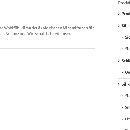
Produ
Prod
Sili
tige Wohlfühlklima der ökologischen Mineralfarben für
en Brillanz und Wirtschaftlichkeit unserer
Si
Si
Sch
Qu
Sili
Si
Si
Li