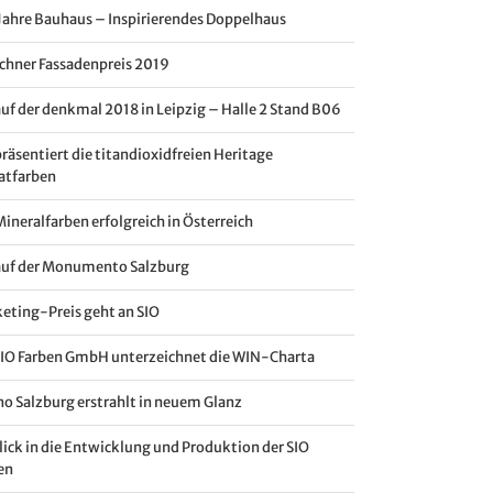
Jahre Bauhaus – Inspirierendes Doppelhaus
hner Fassadenpreis 2019
auf der denkmal 2018 in Leipzig – Halle 2 Stand B06
präsentiert die titandioxidfreien Heritage
katfarben
Mineralfarben erfolgreich in Österreich
auf der Monumento Salzburg
eting-Preis geht an SIO
SIO Farben GmbH unterzeichnet die WIN-Charta
no Salzburg erstrahlt in neuem Glanz
lick in die Entwicklung und Produktion der SIO
en