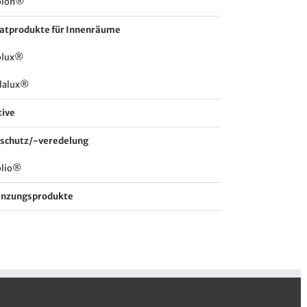
olon®
katprodukte für Innenräume
olux®
lalux®
tive
schutz/-veredelung
olio®
änzungsprodukte