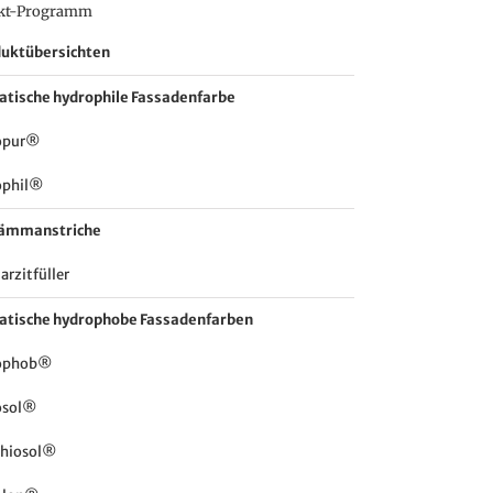
kt-Programm
uktübersichten
katische hydrophile Fassadenfarbe
opur®
ophil®
lämmanstriche
arzitfüller
katische hydrophobe Fassadenfarben
ophob®
osol®
thiosol®