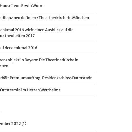
 House” von Erwin Wurm
brillanz neu definiert: Theatinerkirche in München
denkmal 2016 wirft einen Ausblick auf die
uktneuheiten 2017
auf der denkmal 2016
renzobjekt in Bayern: Die Theatinerkirche in
chen
erhält Premiumauftrag: Residenzschloss Darmstadt
Ortstermin im Herzen Wertheims
v
mber 2022 (1)