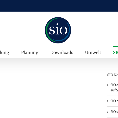
dung
Planung
Downloads
Umwelt
SI
SIO N
SIO 
auf S
SIO 
SIO 