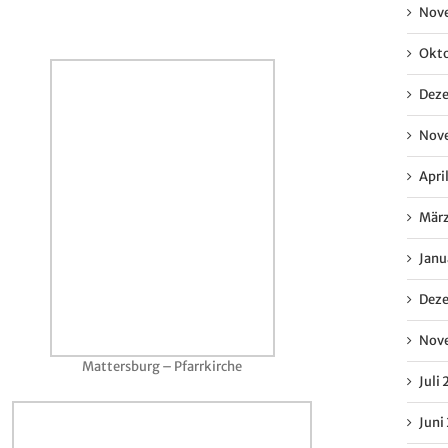
Nove
Okto
Deze
Nove
April
März
Janu
Deze
Nove
Mattersburg – Pfarrkirche
Juli 
Juni 