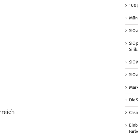
100 
Münc
SIO 
SIO 
Sili
SIO 
SIO 
Mark
Die 
rreich
Casi
Einb
Farb