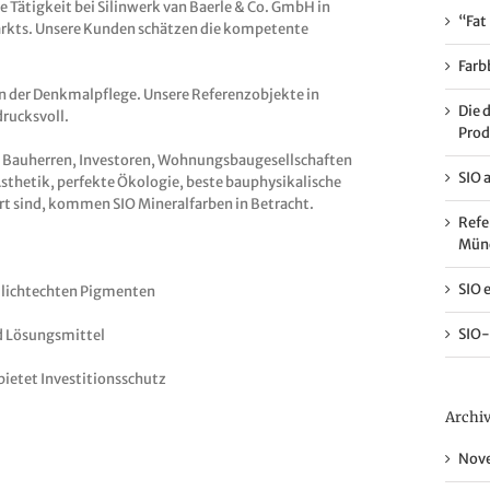
e Tätigkeit bei Silinwerk van Baerle & Co. GmbH in
“Fat
arkts. Unsere Kunden schätzen die kompetente
Farb
n der Denkmalpflege. Unsere Referenzobjekte in
Die 
drucksvoll.
Prod
te Bauherren, Investoren, Wohnungsbaugesellschaften
SIO 
sthetik, perfekte Ökologie, beste bauphysikalische
rt sind, kommen SIO Mineralfarben in Betracht.
Refe
Mün
SIO 
 lichtechten Pigmenten
SIO-
d Lösungsmittel
bietet Investitionsschutz
Archi
Nove